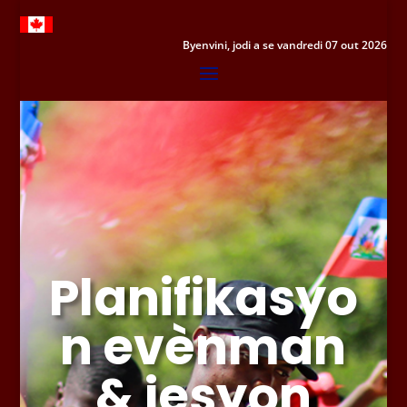
Byenvini, jodi a se vandredi 07 out 2026
Planifikasyo
n evènman
& jesyon