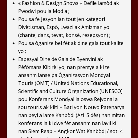
« Fashion & Design Shows » Defile lamòd ak
Pwodwi pou la Mod a ;
Pou sa fe Jesyon lan tout jen kategori
Divètisman, Espò, Lwazi ak Amizman yo
(chante, dans, teyat, konsè, resepsyon) ;
Pou sa òganize bel fèt ak dine gala tout kalite
yo ;
Espesyal Dine de Gala de Byenvini ak
Pèfòmans Kiltirèl yo, nan premye a ki te
ansanm lanse pa Òganizasyon Mondyal
Touris (OMT) / United Nations Educational,
Scientific and Culture Organization (UNESCO)
pou Konferans Mondyal la oswa Rejyonal a
sou touris ak kilti – Bati yon Nouvo Patenarya
nan peyi a lame Kanbòdj (Azi Sidès) nan mitan
konferans la ki dwe fèt ansanm nan lavil ki
nan Siem Reap – Angkor Wat Kanbòdj / soti 4