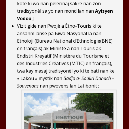
kote ki wo nan pelerinaj sakre nan zòn
tradisyonèl sa yo nan mond lan nan
Ayisyen
Vodou ;
Vizit gide nan Pwojè a Ètno-Touris ki te
ansanm lanse pa Biwo Nasyonal la nan
Etnoloji (Bureau National d’Ethnologie(BNE)
en français) ak Ministè a nan Touris ak
Endistri Kreyatif (Ministère du Tourisme et
des Industries Créatives (MTIC) en français),
twa kay masaj tradisyonèl yo ki te bati nan ke
« Lakou » mystik nan
Badjo a- Soukri Danach –
Souvenans
nan pwovens lan Latibonit ;