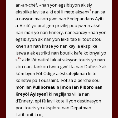
an-an-chèf, «nan yon egzibisyon ak siy
1
eksplike lavi sa a ki epi li mete aksan»
nan sa
a nasyon mason gwo nan Endepandans Ayiti
a. Vizitè yo pral gen privilèj pou jwenn aksè
nan mòn yo nan Ennery, nan Sancey «nan yon
egzibisyon ak nan yon lekti tab ki tout otou
kwen an nan kraze yo nan kay la eksplike
istwa a ak estrikti nan boutik kafe kolonyal yo
2>
»
aklè lòt natirèl ak atraksyon touris yo nan
zòn nan, tankou twou gwòt la nan Dufossé ak
kòm byen Fòt Odige a èstratejikman ki te
konstwi pa Toussaint. Fòt sa a pèrché sou
mòn lan
Puilboreau
a [
mòn lan Piboro nan
Kreyòl Ayisyen
] ki neglijans vil la nan
d’Ennery, epi fè lavil kote li yon destinasyon
pou touris yo eksplore nan Depatman
Latibonit la » ;