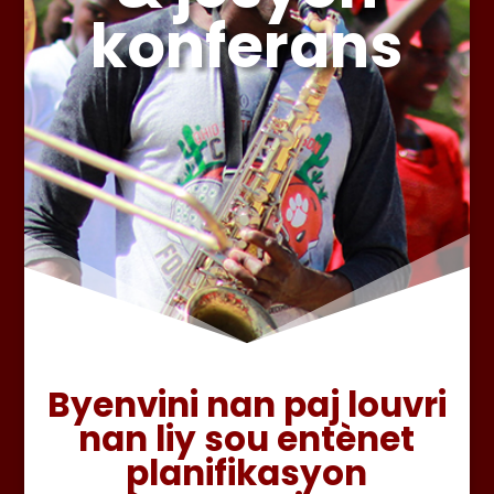
konferans
Byenvini nan paj louvri
nan liy sou entènet
planifikasyon