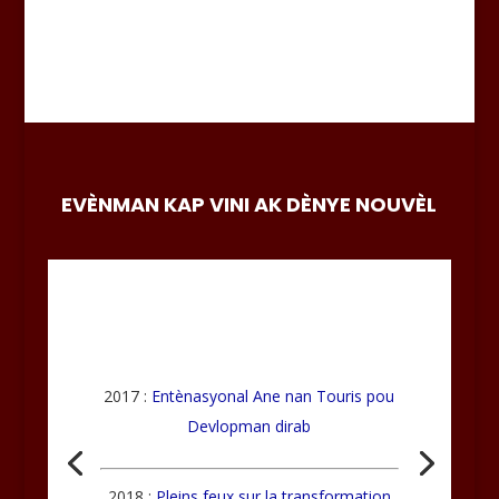
EVÈNMAN KAP VINI AK DÈNYE NOUVÈL
2017 :
Entènasyonal Ane nan Touris pou
Devlopman dirab
2018 :
Pleins feux sur la transformation