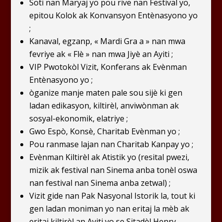
Soti nan Maryaj yo pou rive nan Festival yo,
epitou Kolok ak Konvansyon Entènasyono yo
;
Kanaval, egzanp, « Mardi Gra a » nan mwa
fevriye ak « Flè » nan mwa Jiyè an Ayiti ;
VIP Pwotokòl Vizit, Konferans ak Evènman
Entènasyono yo ;
òganize manje maten pale sou sijè ki gen
ladan edikasyon, kiltirèl, anviwònman ak
sosyal-ekonomik, elatriye ;
Gwo Espò, Konsè, Charitab Evènman yo ;
Pou ranmase lajan nan Charitab Kanpay yo ;
Evènman Kiltirèl ak Atistik yo (resital pwezi,
mizik ak festival nan Sinema anba tonèl oswa
nan festival nan Sinema anba zetwal) ;
Vizit gide nan Pak Nasyonal Istorik la, tout ki
gen ladan moniman yo nan eritaj la mèb ak
eritaj kiltirèl an Ayiti yo se Sitadèl Henry