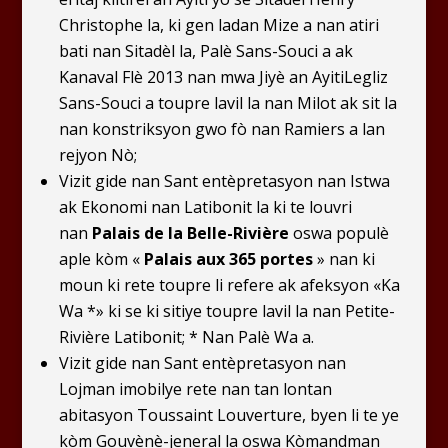
Christophe la, ki gen ladan Mize a nan atiri
bati nan Sitadèl la, Palè Sans-Souci a ak
Kanaval Flè 2013 nan mwa Jiyè an Ayiti
Legliz
Sans-Souci a toupre lavil la nan Milot ak sit la
nan konstriksyon gwo fò nan Ramiers a lan
rejyon Nò;
Vizit gide nan Sant entèpretasyon nan Istwa
ak Ekonomi nan Latibonit la ki te louvri
nan
Palais de la Belle-Rivière
oswa populè
aple kòm «
Palais aux 365 portes
» nan ki
moun ki rete toupre li refere ak afeksyon «Ka
Wa *» ki se ki sitiye toupre lavil la nan Petite-
Rivière Latibonit; * Nan Palè Wa a.
Vizit gide nan Sant entèpretasyon nan
Lojman imobilye rete nan tan lontan
abitasyon Toussaint Louverture, byen li te ye
kòm Gouvènè-jeneral la oswa Kòmandman