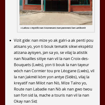
« Lakou » mystik nan Souvenans nan pwovens lan Latibonit
Vizit gide: nan mize yo ak galri-a ak penti pou
atisans yo, yon ti bouk tematik sikwi ekspètiz
atizana ayisyen, jan sa yo, se vilaj la atistik
nan Noailles sitiye nan vil la nan Croix-des-
Bouquets (Lwès), yon ti bouk la nan tayeur
wòch nan Cormier tou pre Léogane (Lwès), vil
la nan Jakmèl kòm yon antye (Sidès), vilaj la
kreyatif nan Milot nan Nò, Mize Taíno yo,
Route nan Labadie nan Nò ak nan gwo twou
san fon sid la, mache a touris nan vil la nan
Okay nan Sid;