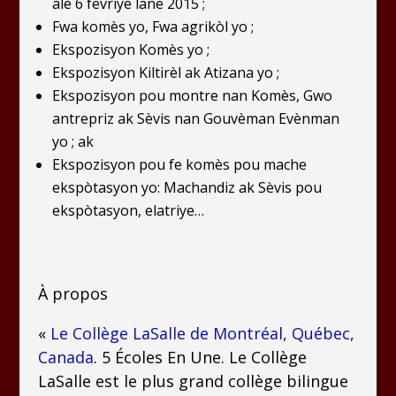
ale 6 fevriye lane 2015 ;
Fwa komès yo, Fwa agrikòl yo ;
Ekspozisyon Komès yo ;
Ekspozisyon Kiltirèl ak Atizana yo ;
Ekspozisyon pou montre nan Komès, Gwo
antrepriz ak Sèvis nan Gouvèman Evènman
yo ; ak
Ekspozisyon pou fe komès pou mache
ekspòtasyon yo: Machandiz ak Sèvis pou
ekspòtasyon, elatriye…
À propos
«
Le Collège LaSalle de Montréal, Québec,
Canada
. 5 Écoles En Une. Le Collège
LaSalle est le plus grand collège bilingue