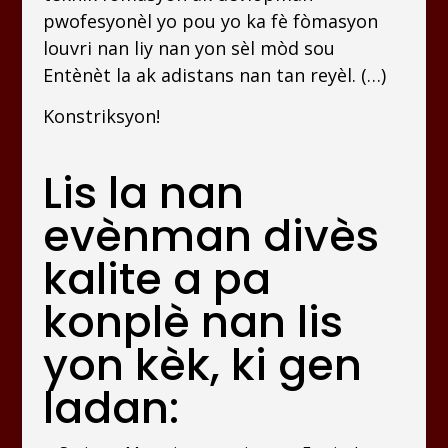
pwofesyonèl yo pou yo ka fè fòmasyon
louvri nan liy nan yon sèl mòd sou
Entènèt la ak adistans nan tan reyèl. (…)
Konstriksyon!
Lis la nan
evènman divès
kalite a pa
konplè nan lis
yon kèk, ki gen
ladan: