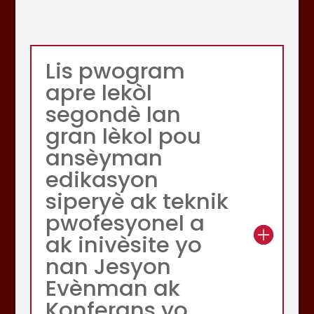
Lis pwogram
apre lekòl
segondè lan
gran lèkol pou
ansèyman
edikasyon
siperyè ak teknik
pwofesyonel a
ak inivèsite yo
nan Jesyon
Evènman ak
Konferans yo