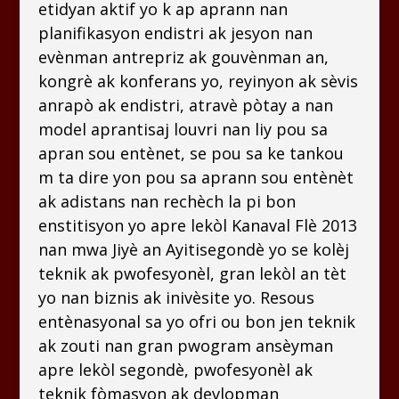
etidyan aktif yo k ap aprann nan
planifikasyon endistri ak jesyon nan
evènman antrepriz ak gouvènman an,
kongrè ak konferans yo, reyinyon ak sèvis
anrapò ak endistri, atravè pòtay a nan
model aprantisaj louvri nan liy pou sa
apran sou entènet, se pou sa ke tankou
m ta dire yon pou sa aprann sou entènèt
ak adistans nan rechèch la pi bon
enstitisyon yo apre lekòl
Kanaval Flè 2013
nan mwa Jiyè an Ayiti
segondè yo se kolèj
teknik ak pwofesyonèl, gran lekòl an tèt
yo nan biznis ak inivèsite yo. Resous
entènasyonal sa yo ofri ou bon jen teknik
ak zouti nan gran pwogram ansèyman
apre lekòl segondè, pwofesyonèl ak
teknik fòmasyon ak devlopman