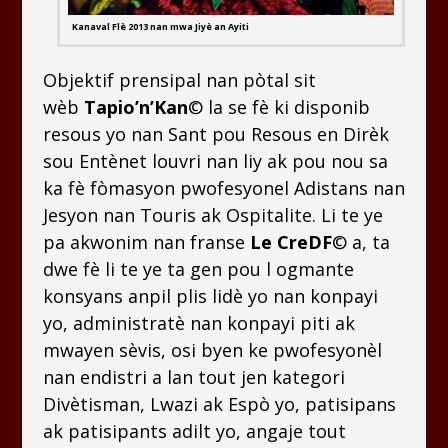
Kanaval Flè 2013 nan mwa Jiyè an Ayiti
Objektif prensipal nan pòtal sit
wèb
Tapio’n’Kan
© la se fè ki disponib
resous yo nan Sant pou Resous en Dirèk
sou Entènet louvri nan liy ak pou nou sa
ka fè fòmasyon pwofesyonel Adistans nan
Jesyon nan Touris ak Ospitalite. Li te ye
pa akwonim nan franse
Le CreDF
© a, ta
dwe fè li te ye ta gen pou l ogmante
konsyans anpil plis lidè yo nan konpayi
yo, administratè nan konpayi piti ak
mwayen sèvis, osi byen ke pwofesyonèl
nan endistri a lan tout jen kategori
Divètisman, Lwazi ak Espò yo, patisipans
ak patisipants adilt yo, angaje tout