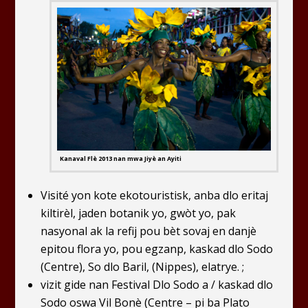
Kanaval Flè 2013 nan mwa Jiyè an Ayiti
Visité yon kote ekotouristisk, anba dlo eritaj
kiltirèl, jaden botanik yo, gwòt yo, pak
nasyonal ak la refij pou bèt sovaj en danjè
epitou flora yo, pou egzanp, kaskad dlo Sodo
(Centre), So dlo Baril, (Nippes), elatrye. ;
vizit gide nan Festival Dlo Sodo a / kaskad dlo
Sodo oswa Vil Bonè (Centre – pi ba Plato