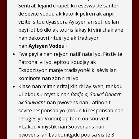
Sentral) lejand chapèl, ki resevwa dè santèn
de sèvitè vodou ak katolik pèlren ak anpil
vizitè, sitou dyaspora Ayisyen an soti de lan
peyi lòt bò dlo ak touris lakay ki vini chak ane
nan dekouvri rituèl yo ak tradisyon
nan
Ayisyen Vodou
;
Fwa peyi a nan rejyon natif natal yo, Fèstivite
Patronal vil yo, epitou Koudjay ak
Ekspozisyon manje tradisyonèl ki sèvis lan
kominote nan zòn riral yo ;
Klase nan mitan eritaj kiltirèl ayisyen, tankou
« Lakous » mystik nan
Badjo a, Soukri Danach
ak
Souvnans
nan pwovens nan Latibonit,
sèvitè responsab yo (moun ki responsab nan
refuges yo Vodou) ap tann ou sou vizit
« Lakou » mystik nan Souvenans nan
pwovens lan Latibonit
gide pou sa visité 3