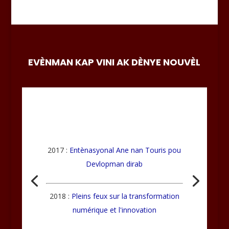
EVÈNMAN KAP VINI AK DÈNYE NOUVÈL
2017 :
Entènasyonal Ane nan Touris pou
Devlopman dirab
2018 :
Pleins feux sur la transformation
numérique et l'innovation