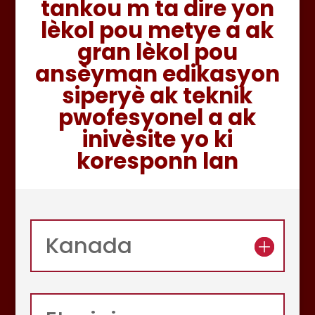
tankou m ta dire yon
lèkol pou metye a ak
gran lèkol pou
ansèyman edikasyon
siperyè ak teknik
pwofesyonel a ak
inivèsite yo ki
koresponn lan
Kanada