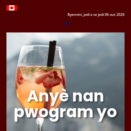
Byenvini, jodi a se jedi 06 out 2026
Anyè nan
pwogram yo