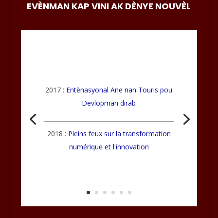
EVÈNMAN KAP VINI AK DÈNYE NOUVÈL
2017 :
Entènasyonal Ane nan Touris pou
Devlopman dirab
2018 :
Pleins feux sur la transformation
numérique et l'innovation