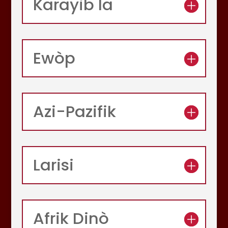
Karayib la
Ewòp
Azi-Pazifik
Larisi
Afrik Dinò