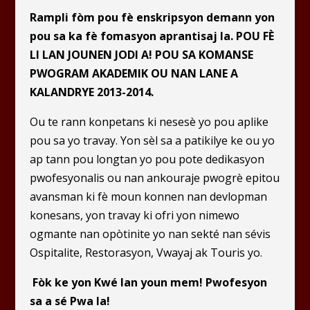
Rampli
fòm
pou fè enskripsyon demann yon
pou sa ka fè fomasyon aprantisaj la.
POU FÈ
LI LAN JOUNEN JODI A!
POU SA KOMANSE
PWOGRAM AKADEMIK OU NAN LANE A
KALANDRYE 2013-2014.
Ou te rann konpetans ki nesesè yo pou aplike
pou sa yo travay. Yon sèl sa a patikilye ke ou yo
ap tann pou longtan yo pou pote dedikasyon
pwofesyonalis ou nan ankouraje pwogrè epitou
avansman ki fè moun konnen nan devlopman
konesans, yon travay ki ofri yon nimewo
ogmante nan opòtinite yo nan sekté nan sévis
Ospitalite, Restorasyon, Vwayaj ak Touris yo.
Fòk ke yon Kwé lan youn mem!
Pwofesyon
sa a sé Pwa la!