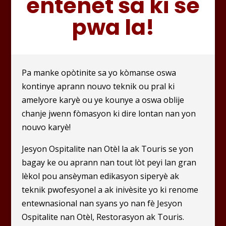
entènèt sa ki sé
pwa la!
Pa manke opòtinite sa yo kòmanse oswa
kontinye aprann nouvo teknik ou pral ki
amelyore karyè ou ye kounye a oswa oblije
chanje jwenn fòmasyon ki dire lontan nan yon
nouvo karyè!
Jesyon Ospitalite nan Otèl la ak Touris se yon
bagay ke ou aprann nan tout lòt peyi lan gran
lèkol pou ansèyman edikasyon siperyè ak
teknik pwofesyonel a ak inivèsite yo ki renome
entewnasional nan syans yo nan fè Jesyon
Ospitalite nan Otèl, Restorasyon ak Touris.