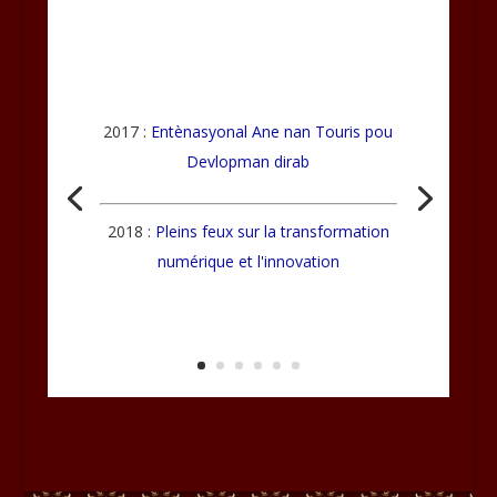
2017 :
Entènasyonal Ane nan Touris pou
Devlopman dirab
2018 :
Pleins feux sur la transformation
numérique et l'innovation