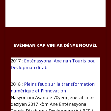
EVÈNMAN KAP VINI AK DÈNYE NOUVÈL
2017 :
Entènasyonal Ane nan Touris pou
Devlopman dirab
2018 :
Pleins feux sur la transformation
numérique et l'innovation
Nasyonzini Asanble 70yèm Jeneral la te
deziyen 2017 kòm Ane Entènasyonal
Touris Dirab pou Devlopman (A / RES /