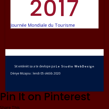
2017
Journée Mondiale du Tourisme
Sit entènèt sa a te devlope pa
Le Studio WebDesign
Dènye Mizajou : lendi 05 oktòb 2020
Pin It on Pinterest
Share This