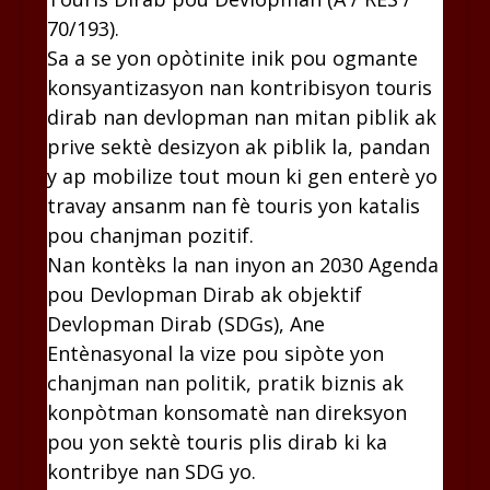
70/193).
Sa a se yon opòtinite inik pou ogmante
konsyantizasyon nan kontribisyon touris
dirab nan devlopman nan mitan piblik ak
prive sektè desizyon ak piblik la, pandan
y ap mobilize tout moun ki gen enterè yo
travay ansanm nan fè touris yon katalis
pou chanjman pozitif.
Nan kontèks la nan inyon an 2030 Agenda
pou Devlopman Dirab ak objektif
Devlopman Dirab (SDGs), Ane
Entènasyonal la vize pou sipòte yon
chanjman nan politik, pratik biznis ak
konpòtman konsomatè nan direksyon
pou yon sektè touris plis dirab ki ka
kontribye nan SDG yo.