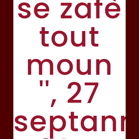
se zafè
tout
moun
'', 27
septanm