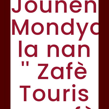
Jounen
Mondya
la nan
'' Zafè
Touris