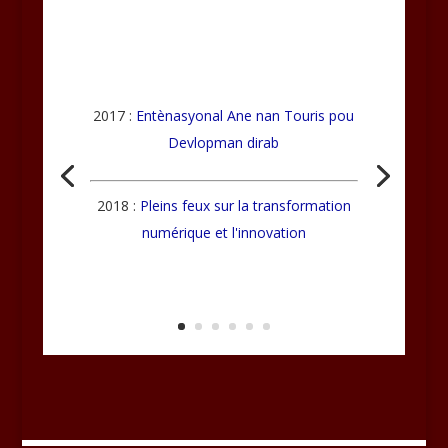
2017 :
Entènasyonal Ane nan Touris pou
Devlopman dirab
2018 :
Pleins feux sur la transformation
numérique et l'innovation