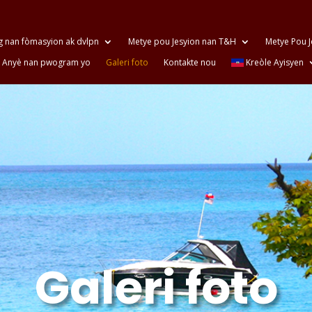
 nan fòmasyion ak dvlpn
Metye pou Jesyion nan T&H
Metye Pou 
Anyè nan pwogram yo
Galeri foto
Kontakte nou
Kreòle Ayisyen
Galeri foto