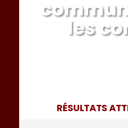
communau
les c
RÉSULTATS ATT