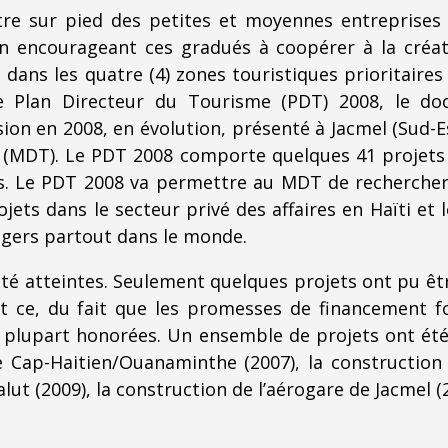
tre sur pied des petites et moyennes entreprises 
en encourageant ces gradués à coopérer à la créati
s les quatre (4) zones touristiques prioritaires e
e Plan Directeur du Tourisme (PDT) 2008, le d
ision en 2008, en évolution, présenté à Jacmel (Sud-
ti (MDT). Le PDT 2008 comporte quelques 41 projet
ins. Le PDT 2008 va permettre au MDT de recherche
jets dans le secteur privé des affaires en Haïti et 
ngers partout dans le monde.
 été atteintes. Seulement quelques projets ont pu
Et ce, du fait que les promesses de financement f
a plupart honorées. Un ensemble de projets ont ét
te Cap-Haitien/Ouanaminthe (2007), la constructio
ut (2009), la construction de l’aérogare de Jacmel (2