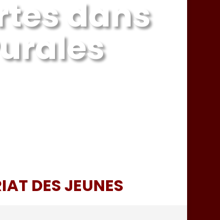
rtes dans
urales
IAT DES JEUNES