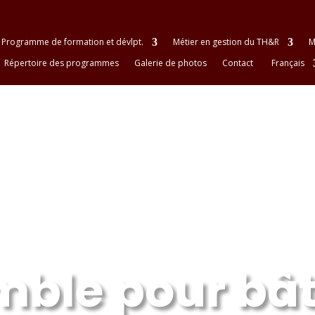
Programme de formation et dévlpt.
Métier en gestion du TH&R
M
Répertoire des programmes
Galerie de photos
Contact
Français
ble pour bât