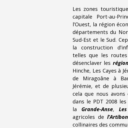
Les zones touristique
capitale Port-au-Pr
l’Ouest, la région éc
départements du Nord
Sud-Est et le Sud. C
la construction d’in
telles que les route
désenclaver les
région
Hinche, Les Cayes à Jé
de Miragoâne à Bar
Jérémie, et de plusie
cela que nous avons é
dans le PDT 2008 le
la
Grande-Anse
,
Les
agricoles de
l’Artibon
collinaires des commu