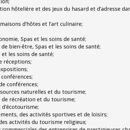
ion;
stion hôtelière et des jeux du hasard et d’adresse dan
aisons d’hôtes et l’art culinaire;
onomie, Spas et les soins de santé;
 de bien-être, Spas et les soins de santé;
et les soins de santé;
e réceptions;
expositions;
 conférences;
de conférences;
sources naturelles et du tourisme;
s de récréation et du tourisme;
t d’écotourisme;
ents, des activités sportives et de loisirs;
es activités du tourisme religieux;
commerciales des entreprises de prestigieuses chaî