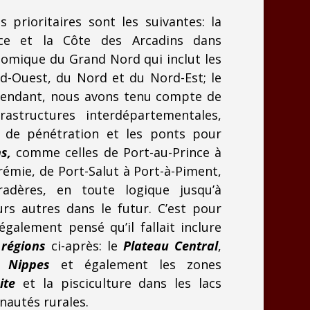
s prioritaires sont les suivantes: la
ince et la Côte des Arcadins dans
onomique du Grand Nord qui inclut les
-Ouest, du Nord et du Nord-Est; le
ependant, nous avons tenu compte de
frastructures interdépartementales,
s de pénétration et les ponts pour
s,
comme celles de Port-au-Prince à
rémie, de Port-Salut à Port-à-Piment,
adères, en toute logique jusqu’à
urs autres dans le futur. C’est pour
galement pensé qu’il fallait inclure
s
régions
ci-après: le
Plateau Central
,
 Nippes
et également les zones
ite
et la pisciculture dans les lacs
nautés rurales.